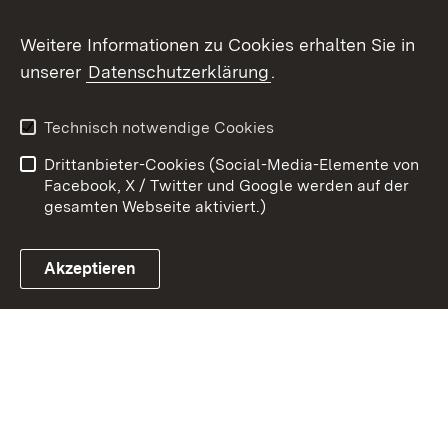
Youtube
Weitere Informationen zu Cookies erhalten Sie in
unserer
Datenschutzerklärung
.
Zum 
Datenschutz
Barrierefreiheit
Technisch notwendige Cookies
Kontakt
Impressum
Drittanbieter-Cookies (Social-Media-Elemente von
Cookies
Facebook, X / Twitter und Google werden auf der
gesamten Webseite aktiviert.)
Akzeptieren
Link zum Landesportal