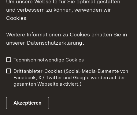
Um unsere Webseite für Sie optimal gestalten
Messenger
und verbessern zu können, verwenden wir
Social Wall
Cookies.
Youtube
Weitere Informationen zu Cookies erhalten Sie in
unserer
Datenschutzerklärung
.
Zum 
Datenschutz
Barrierefreiheit
Technisch notwendige Cookies
Kontakt
Impressum
Drittanbieter-Cookies (Social-Media-Elemente von
Cookies
Facebook, X / Twitter und Google werden auf der
gesamten Webseite aktiviert.)
Akzeptieren
Link zum Landesportal