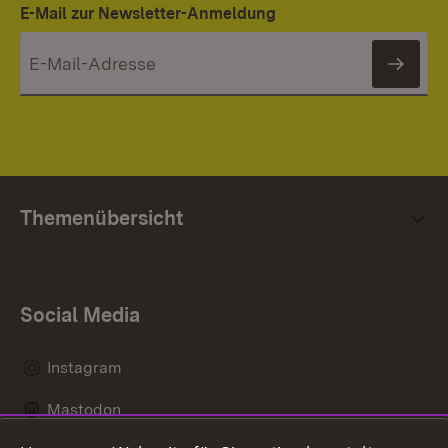
E-Mail zur Newsletter-Anmeldung
News
Themenübersicht
Social Media
Instagram
Mastodon