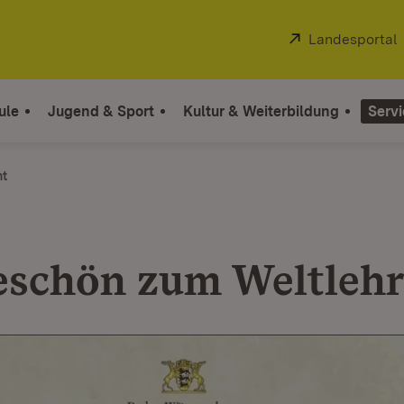
Extern:
Landesportal
ule
Jugend & Sport
Kultur & Weiterbildung
Servi
ht
schön zum Weltlehr