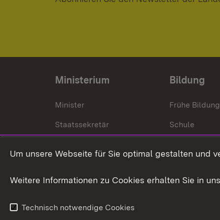
Ministerium
Bildung
Minister
Frühe Bildun
Staatssekretär
Schule
Kultusministerium
Um unsere Webseite für Sie optimal gestalten und v
Kultusverwaltung
Weitere Informationen zu Cookies erhalten Sie in un
Anfahrt und Kontakt
Technisch notwendige Cookies