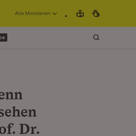
(Öffnet in neuem Fenster)
Alle Ministerien
ce
wenn
esehen
f. Dr.