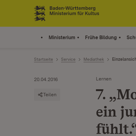
Zum Inhalt springen
Link zur Startseite
Ministerium
Frühe Bildung
Sch
Startseite
Service
Mediathek
Einzelansic
Lernen
20.04.2016
7. „M
Teilen
ein j
fühlt