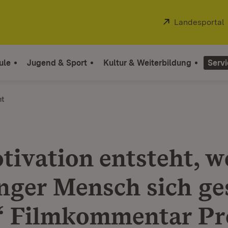
Extern:
Landesportal
ule
Jugend & Sport
Kultur & Weiterbildung
Servi
ht
otivation entsteht, 
unger Mensch sich g
.“ Filmkommentar Pro