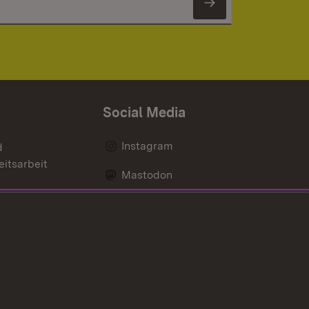
Newsletter 
Social Media
Instagram
d
eitsarbeit
Mastodon
Messenger
Social Wall
nen
Youtube