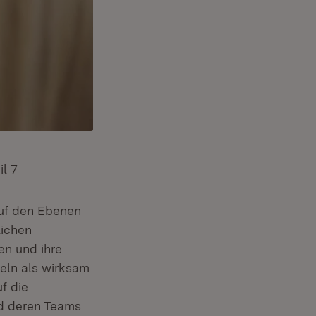
il 7
 auf den Ebenen
lichen
en und ihre
eln als wirksam
f die
nd deren Teams