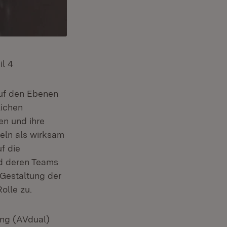
il 4
 auf den Ebenen
lichen
en und ihre
eln als wirksam
f die
nd deren Teams
Gestaltung der
olle zu.
ung (AVdual)