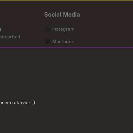
Social Media
Instagram
d
eitsarbeit
Mastodon
Messenger
Social Wall
nen
Youtube
eite aktiviert.)
Zum Sei
rierefreiheit
Kontakt
Impressum
Cookies