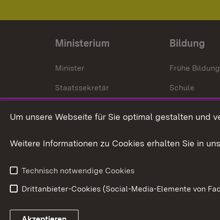
Ministerium
Bildung
Minister
Frühe Bildun
Staatssekretär
Schule
Kultusministerium
Um unsere Webseite für Sie optimal gestalten und v
Kultusverwaltung
Weitere Informationen zu Cookies erhalten Sie in un
Anfahrt und Kontakt
Technisch notwendige Cookies
Drittanbieter-Cookies (Social-Media-Elemente von Fac
Link zum Landesportal
Akzeptieren