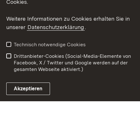
Cookies.
Youtube
Weitere Informationen zu Cookies erhalten Sie in
unserer
Datenschutzerklärung
.
Zum 
Datenschutz
Barrierefreiheit
Technisch notwendige Cookies
Kontakt
Impressum
Drittanbieter-Cookies (Social-Media-Elemente von
Cookies
Facebook, X / Twitter und Google werden auf der
gesamten Webseite aktiviert.)
Akzeptieren
Link zum Landesportal