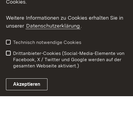
Cookies.
Youtube
Weitere Informationen zu Cookies erhalten Sie in
unserer
Datenschutzerklärung
.
Zum 
Datenschutz
Barrierefreiheit
Technisch notwendige Cookies
Kontakt
Impressum
Drittanbieter-Cookies (Social-Media-Elemente von
Cookies
Facebook, X / Twitter und Google werden auf der
gesamten Webseite aktiviert.)
Akzeptieren
Link zum Landesportal