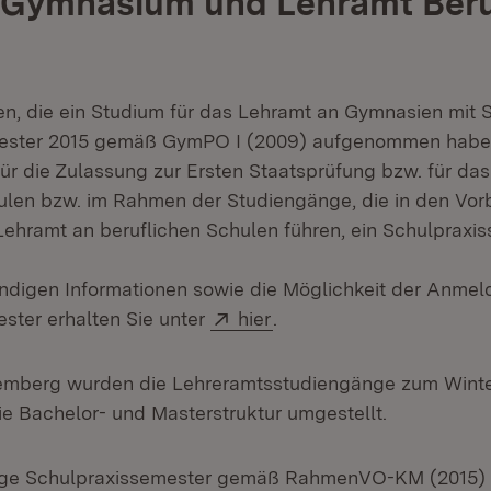
 Gymnasium und Lehramt Beru
en, die ein Studium für das Lehramt an Gymnasien mit 
ster 2015 gemäß GymPO I (2009) aufgenommen haben
ür die Zulassung zur Ersten Staatsprüfung bzw. für da
ulen bzw. im Rahmen der Studiengänge, die in den Vor
Lehramt an beruflichen Schulen führen, ein Schulpraxi
ndigen Informationen sowie die Möglichkeit der Anme
Extern:
(Öffnet in neuem Fenste
ster erhalten Sie unter
hier
.
emberg wurden die Lehreramtsstudiengänge zum Wint
ie Bachelor- und Masterstruktur umgestellt.
ge Schulpraxissemester gemäß RahmenVO-KM (2015) f