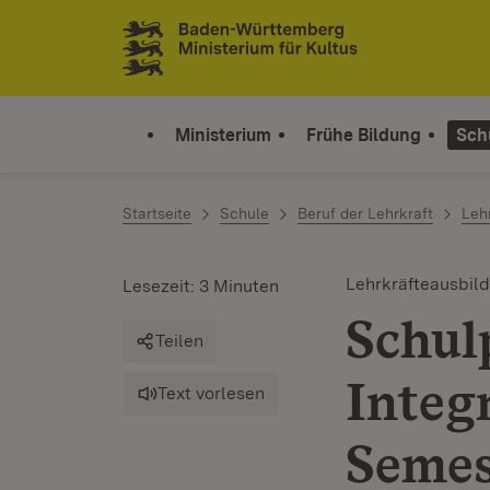
Zum Inhalt springen
Link zur Startseite
Ministerium
Frühe Bildung
Sch
Startseite
Schule
Beruf der Lehrkraft
Leh
Lehrkräfteausbil
Lesezeit: 3 Minuten
Schul
Teilen
Integ
Text vorlesen
Semes