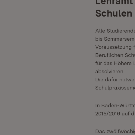
Lehramt
Schulen
Alle Studierend
bis Sommerseme
Voraussetzung f
Beruflichen Sch
für das Höhere 
absolvieren.
Die dafür notwe
Schulpraxisseme
In Baden-Württ
2015/2016 auf d
Das zwölfwöchi