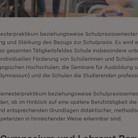
mesterpraktikum beziehungsweise Schulpraxissemester
ung und Stärkung des Bezugs zur Schulpraxis. Es wird ei
s gesamten Tätigkeitsfeldes Schule insbesondere unt
 individuellen Förderung von Schülerinnen und Schülern
ogischen Hochschulen, die Seminare für Ausbildung u
(Gymnasium) und die Schulen die Studierenden professio
 Semesterpraktikum beziehungsweise Schulpraxissemest
den, ob im Hinblick auf eine spätere Berufstätigkeit di
nd entsprechenden Grundlagen didaktischer, methodis
etenzen in hinreichender Weise erkennbar sind.