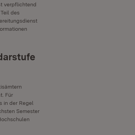
t verpflichtend
Teil des
ereitungsdienst
formationen
arstufe
xisämtern
t. Für
s in der Regel
echsten Semester
Hochschulen