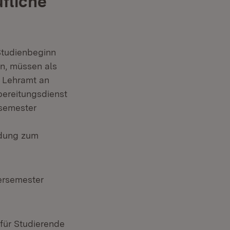
fliche
Studienbeginn
, müssen als
s Lehramt an
bereitungsdienst
ssemester
ldung zum
r)
ersemester
ür Studierende