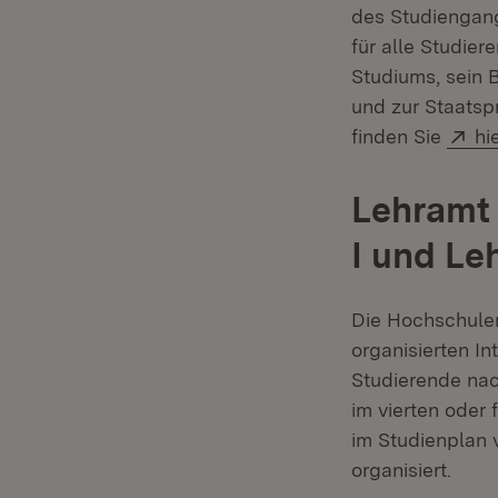
des Studiengang
für alle Studie
Studiums, sein 
und zur Staatsp
Ex
finden Sie
hi
Lehramt
I und L
Die Hochschulen
organisierten In
Studierende nac
im vierten oder
im Studienplan
organisiert.