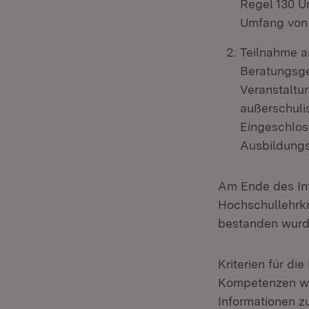
Regel 130 Un
Umfang von 
Teilnahme a
Beratungsge
Veranstaltu
außerschuli
Eingeschlos
Ausbildungs
Am Ende des Int
Hochschullehrkr
bestanden wurd
Kriterien für d
Kompetenzen we
Informationen z