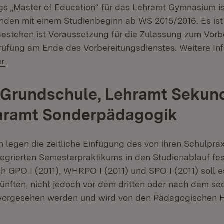
s „Master of Education“ für das Lehramt Gymnasium is
renden mit einem Studienbeginn ab WS 2015/2016. Es ist 
Bestehen ist Voraussetzung für die Zulassung zum Vorb
rüfung am Ende des Vorbereitungsdienstes. Weitere In
tern:
(Öffnet in neuem Fenster)
er
.
 Grundschule, Lehramt Sekund
ehramt Sonderpädagogik
 legen die zeitliche Einfügung des von ihren Schulpra
tegrierten Semesterpraktikums in den Studienablauf fes
h GPO I (2011), WHRPO I (2011) und SPO I (2011) soll e
 fünften, nicht jedoch vor dem dritten oder nach dem s
 vorgesehen werden und wird von den Pädagogischen 