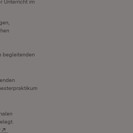
r Unterricht im
gen,
chen
n begleitenden
tenden
mesterpraktikum
onalen
elegt.
Extern:
r