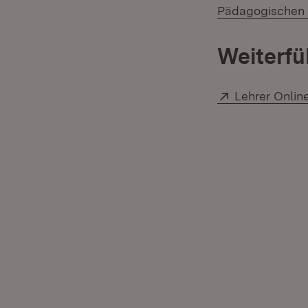
Pädagogischen
Weiterfü
Extern:
Lehrer Onlin