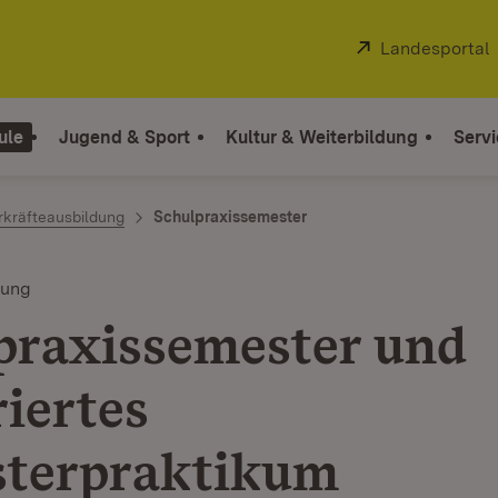
Extern:
Landesportal
ule
Jugend & Sport
Kultur & Weiterbildung
Servi
rkräfteausbildung
Schulpraxissemester
dung
praxissemester und
riertes
terpraktikum