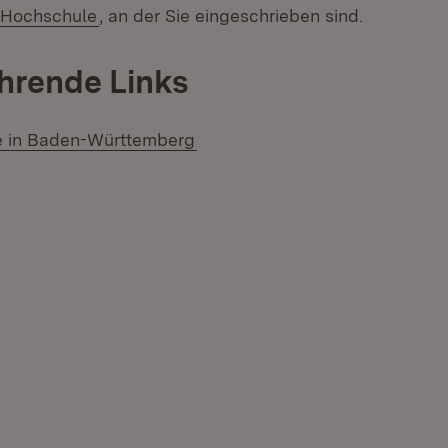
(Öffnet in neuem Fenster)
 Hochschule
, an der Sie eingeschrieben sind.
hrende Links
(Öffnet in neuem Fenster)
e in Baden-Württemberg