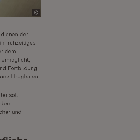
 dienen der
n frühzeitiges
er dem
 ermöglicht,
nd Fortbildung
nell begleiten.
er soll
e dem
cher und