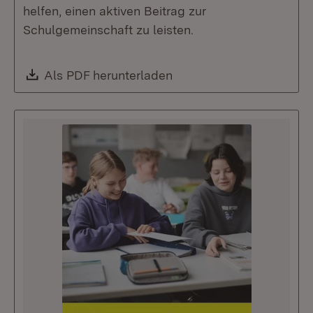
helfen, einen aktiven Beitrag zur
Schulgemeinschaft zu leisten.
Download:
Als PDF herunterladen
(Öffnet in neuem Fenste