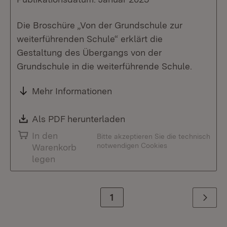
Die Broschüre „Von der Grundschule zur
weiterführenden Schule“ erklärt die
Gestaltung des Übergangs von der
Grundschule in die weiterführende Schule.
Mehr Informationen
Download:
Als PDF herunterladen
(Öffnet in neuem Fenste
In den
Bitte akzeptieren Sie die technisch
notwendigen Cookies
Warenkorb
legen
Zur Seite
1
Weiter