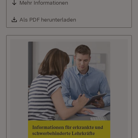
Mehr Informationen
Download:
Als PDF herunterladen
(Öffnet in neuem Fenste