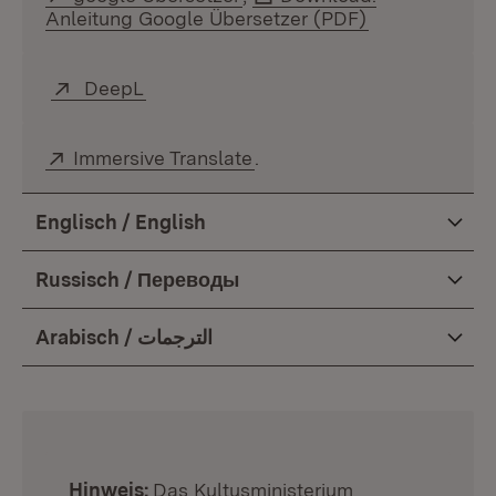
Anleitung Google Übersetzer (PDF)
(Öffnet in ne
Extern:
DeepL
(Öffnet in neuem Fenster)
Extern:
Immersive Translate
(Öffnet in neuem Fenster)
.
Englisch / English
Russisch / Переводы
Arabisch / الترجمات
:
Hinweis:
Das Kultusministerium