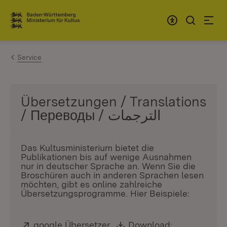
Zum Inhalt springen
Link zur Startseite
Service
Übersetzungen / Translations
/ Переводы / الترجمات
Das Kultusministerium bietet die
Publikationen bis auf wenige Ausnahmen
nur in deutscher Sprache an. Wenn Sie die
Broschüren auch in anderen Sprachen lesen
möchten, gibt es online zahlreiche
Übersetzungsprogramme. Hier Beispiele:
Extern:
google Übersetzer
(Öffnet in neuem Fenster)
,
Download:
Download: