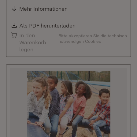
Mehr Informationen
Download:
Als PDF herunterladen
(Öffnet in neuem Fenste
In den
Bitte akzeptieren Sie die technisch
notwendigen Cookies
Warenkorb
legen