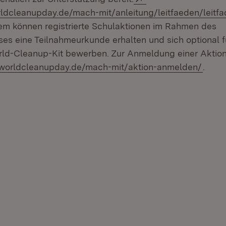
ldcleanupday.de/mach-mit/anleitung/leitfaeden/leitf
et in neuem Fenster)
em können registrierte Schulaktionen im Rahmen des
s eine Teilnahmeurkunde erhalten und sich optional f
rld-Cleanup-Kit bewerben. Zur Anmeldung einer Aktion 
(Öffn
.worldcleanupday.de/mach-mit/aktion-anmelden/
.