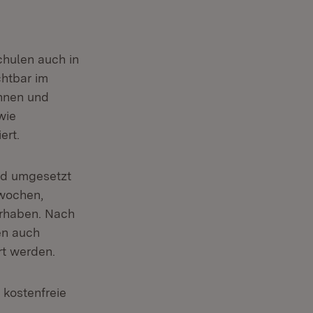
hulen auch in
chtbar im
innen und
wie
ert.
nd umgesetzt
twochen,
orhaben. Nach
en auch
t werden.
 kostenfreie