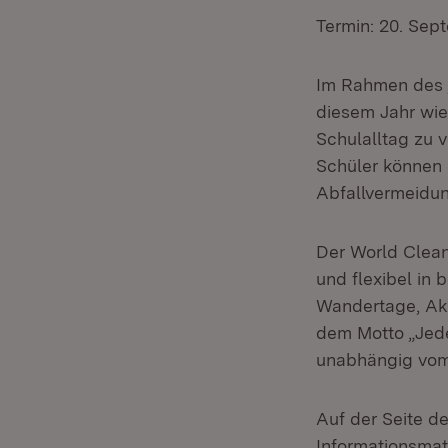
Termin: 20. Sep
Im Rahmen des „
diesem Jahr wie
Schulalltag zu 
Schüler können
Abfallvermeidun
Der World Clea
und flexibel in
Wandertage, Akt
dem Motto „Jede
unabhängig vom
Auf der Seite d
Informationsmate