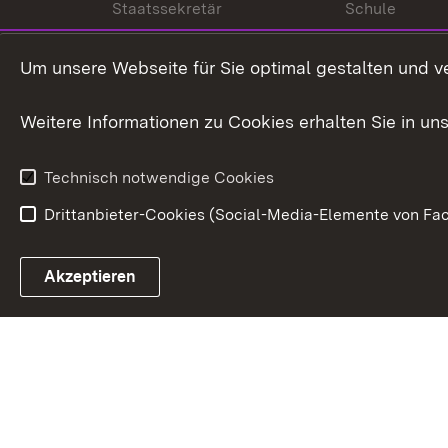
Staatssekretär
Schule
Kultusministerium
Um unsere Webseite für Sie optimal gestalten und v
Kultusverwaltung
Weitere Informationen zu Cookies erhalten Sie in un
Anfahrt und Kontakt
Technisch notwendige Cookies
Drittanbieter-Cookies (Social-Media-Elemente von Fac
Link zum Landesportal
Akzeptieren