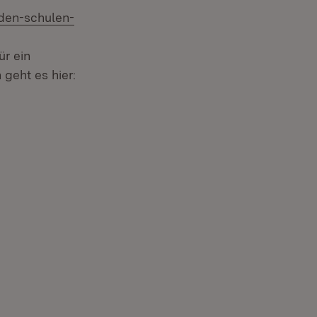
aden-schulen-
ür ein
geht es hier:
et in neuem Fenster)