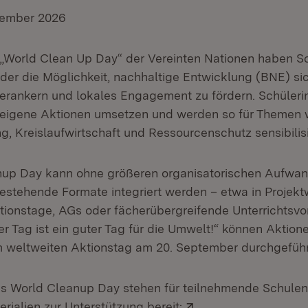
tember 2026
World Clean Up Day“ der Vereinten Nationen haben Sc
der die Möglichkeit, nachhaltige Entwicklung (BNE) si
verankern und lokales Engagement zu fördern. Schüler
 eigene Aktionen umsetzen und werden so für Themen 
g, Kreislaufwirtschaft und Ressourcenschutz sensibilisi
nup Day kann ohne größeren organisatorischen Aufwa
 bestehende Formate integriert werden – etwa in Projek
ionstage, AGs oder fächerübergreifende Unterrichtsv
r Tag ist ein guter Tag für die Umwelt!“ können Aktion
 weltweiten Aktionstag am 20. September durchgeführ
es World Cleanup Day stehen für teilnehmende Schulen
Extern:
rialien zur Unterstützung bereit: