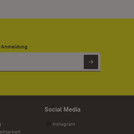
er-Anmeldung
Newsletter 
Social Media
Instagram
d
eitsarbeit