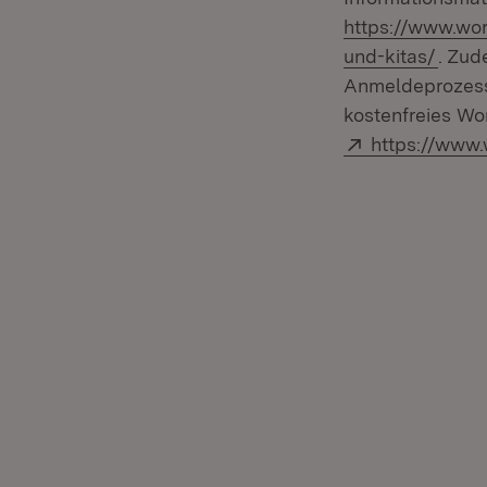
https://www.wor
(Öffn
und-kitas/
. Zud
Anmeldeprozesse
kostenfreies Wo
Extern:
https://www