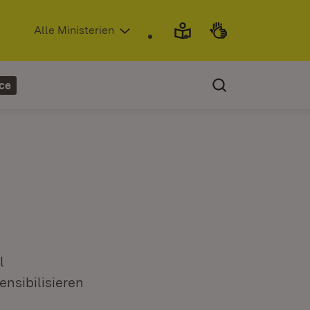
(Öffnet in neuem Fenster)
Alle Ministerien
ce
l
nsibilisieren