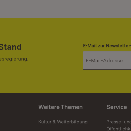
 Stand
E-Mail zur Newslett
esregierung.
Weitere Themen
Service
g
Kultur & Weiterbildung
Presse- un
Öffentlichk