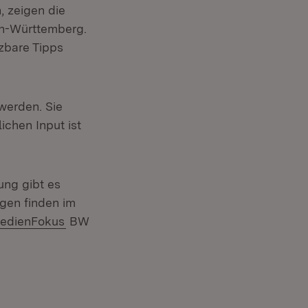
, zeigen die
n-Württemberg.
tzbare Tipps
werden. Sie
lichen Input ist
ung gibt es
Fenster)
ngen finden im
enster)
xtern:
(Öffnet in neuem Fenster)
edienFokus
BW