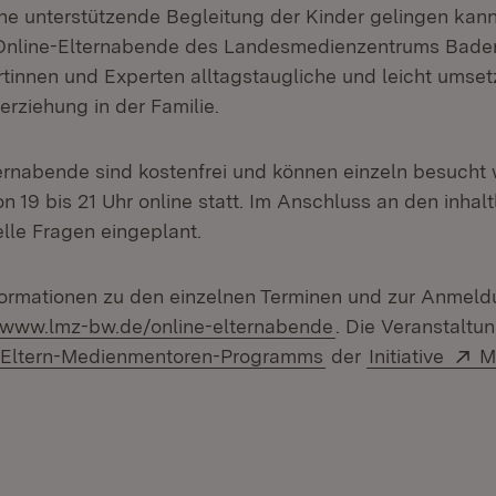
ine unterstützende Begleitung der Kinder gelingen kann
Online-Elternabende des Landesmedienzentrums Bade
ertinnen und Experten alltagstaugliche und leicht umse
rziehung in der Familie.
rnabende sind kostenfrei und können einzeln besucht 
on 19 bis 21 Uhr online statt. Im Anschluss an den inhalt
uelle Fragen eingeplant.
formationen zu den einzelnen Terminen und zur Anmeld
(Öffnet in neuem 
//www.lmz-bw.de/online-elternabende
. Die Veranstaltu
Extern:
(Öffnet in neuem F
E
Eltern-Medienmentoren-Programms
der
Initiative
M