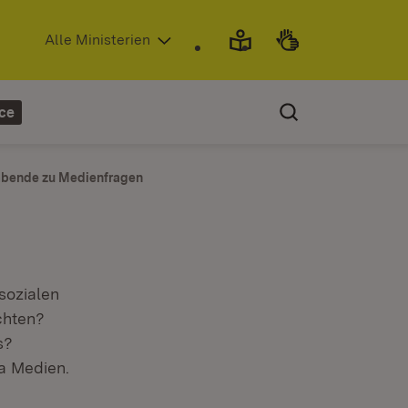
(Öffnet in neuem Fenster)
Alle Ministerien
ce
abende zu Medienfragen
sozialen
chten?
s?
a Medien.