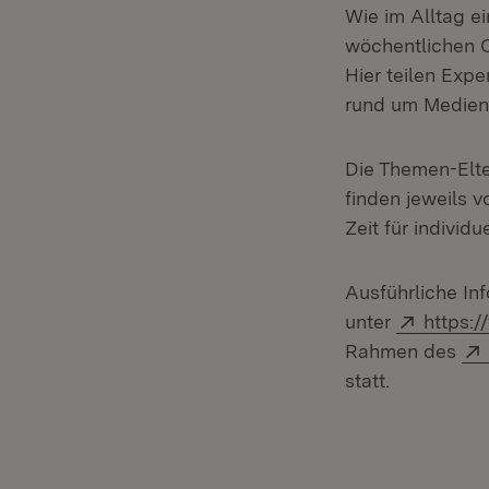
Wie im Alltag e
wöchentlichen 
Hier teilen Exp
rund um Mediene
Die Themen-Elte
finden jeweils v
Zeit für individ
Ausführliche In
Extern:
unter
https:
Rahmen des
statt.