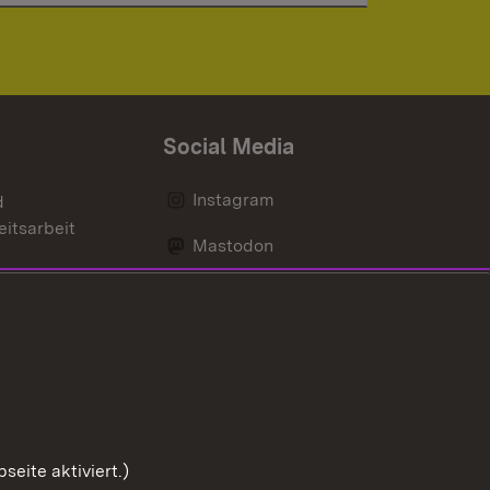
Social Media
Instagram
d
eitsarbeit
Mastodon
Messenger
Social Wall
nen
Youtube
eite aktiviert.)
Zum Sei