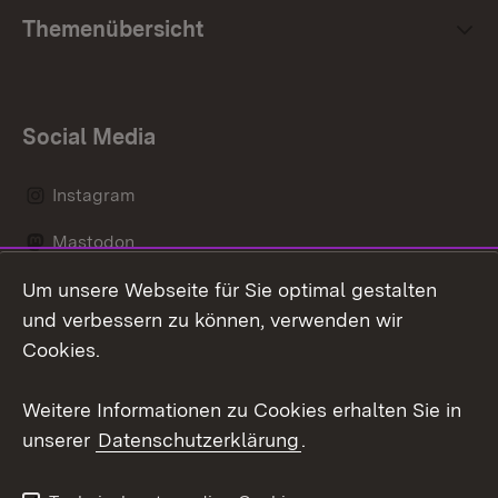
Themenübersicht
Social Media
Instagram
Mastodon
Um unsere Webseite für Sie optimal gestalten
Messenger
und verbessern zu können, verwenden wir
Social Wall
Cookies.
Youtube
Weitere Informationen zu Cookies erhalten Sie in
unserer
Datenschutzerklärung
.
Zum 
Datenschutz
Barrierefreiheit