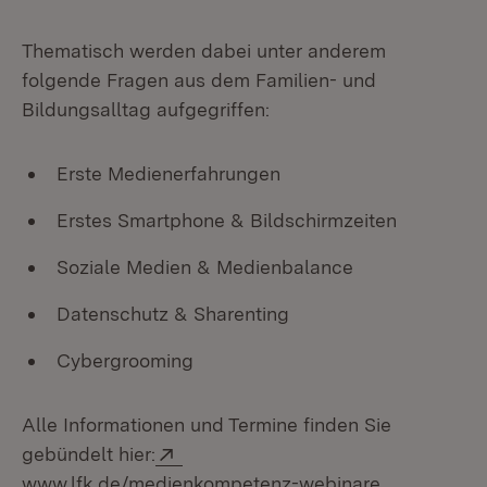
Thematisch werden dabei unter anderem
folgende Fragen aus dem Familien- und
Bildungsalltag aufgegriffen:
Erste Medienerfahrungen
Erstes Smartphone & Bildschirmzeiten
Soziale Medien & Medienbalance
Datenschutz & Sharenting
Cybergrooming
Alle Informationen und Termine finden Sie
Extern:
gebündelt hier:
(Öffnet in 
www.lfk.de/medienkompetenz-webinare
.