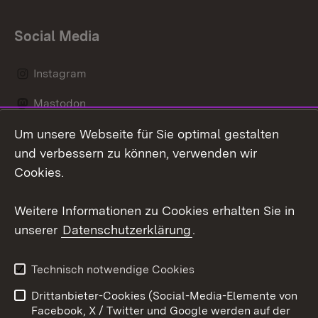
Social Media
Instagram
Mastodon
Um unsere Webseite für Sie optimal gestalten
Messenger
und verbessern zu können, verwenden wir
Social Wall
Cookies.
Youtube
Weitere Informationen zu Cookies erhalten Sie in
unserer
Datenschutzerklärung
.
Zum 
Datenschutz
Barrierefreiheit
Technisch notwendige Cookies
Kontakt
Impressum
Drittanbieter-Cookies (Social-Media-Elemente von
Cookies
Facebook, X / Twitter und Google werden auf der