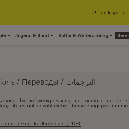
Extern:
Landesportal
ule
Jugend & Sport
Kultur & Weiterbildung
Servi
Übersetzungen / Translations / Переводы / الترجمات
ikationen bis auf wenige Ausnahmen nur in deutscher 
en, gibt es online zahlreiche Übersetzungsprogramme. 
 Fenster)
nleitung Google Übersetzer (PDF)
(Öffnet in neuem Fen