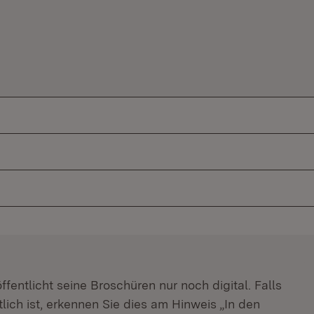
m Fenster)
fentlicht seine Broschüren nur noch digital. Falls
lich ist, erkennen Sie dies am Hinweis „In den