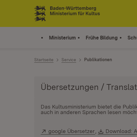
Zum Inhalt springen
Link zur Startseite
Ministerium
Frühe Bildung
Sch
Startseite
Service
Publikationen
Das Kultusministerium bietet die Publ
auch in anderen Sprachen lesen möcht
Extern:
google Übersetzer
(Öffnet in neuem
,
Download:
Download: A