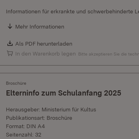
Informationen für erkrankte und schwerbehinderte L
Mehr Informationen
Download:
Als PDF herunterladen
(Öffnet in neuem Fenster)
In den Warenkorb legen
Bitte akzeptieren Sie die tec
Broschüre
Elterninfo zum Schulanfang 2025
Herausgeber: Ministerium für Kultus
Publikationsart: Broschüre
Format: DIN A4
Seitenzahl: 32