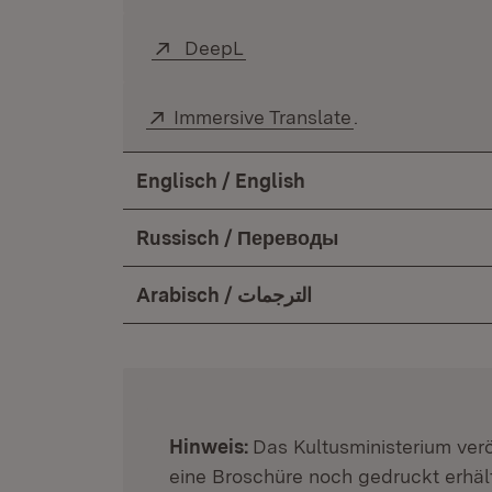
Extern:
DeepL
(Öffnet in neuem Fenster)
Extern:
Immersive Translate
(Öffnet in neue
.
Englisch / English
Russisch / Переводы
Arabisch / الترجمات
:
Hinweis:
Das Kultusministerium veröf
eine Broschüre noch gedruckt erhält