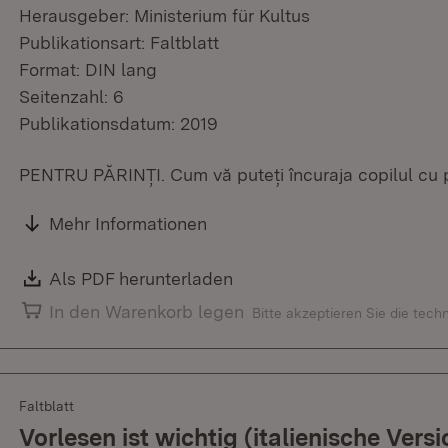
Herausgeber: Ministerium für Kultus
Publikationsart: Faltblatt
Format: DIN lang
Seitenzahl: 6
Publikationsdatum: 2019
PENTRU PĂRINȚI. Cum vă puteți încuraja copilul cu pr
Mehr Informationen
Download:
Als PDF herunterladen
(Öffnet in neuem Fenster)
In den Warenkorb legen
Bitte akzeptieren Sie die tec
Faltblatt
Vorlesen ist wichtig (italienische Vers