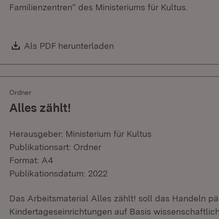
Familienzentren“ des Ministeriums für Kultus.
Download:
Als PDF herunterladen
(Öffnet in neuem Fenster)
Ordner
Alles zählt!
Herausgeber: Ministerium für Kultus
Publikationsart: Ordner
Format: A4
Publikationsdatum: 2022
Das Arbeitsmaterial Alles zählt! soll das Handeln p
Kindertageseinrichtungen auf Basis wissenschaftlic