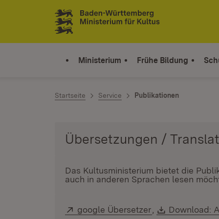
Zum Inhalt springen
Link zur Startseite
Ministerium
Frühe Bildung
Sch
Startseite
Service
Publikationen
Das Kultusministerium bietet die Publ
auch in anderen Sprachen lesen möcht
Extern:
google Übersetzer
(Öffnet in neuem
,
Download:
Download: A