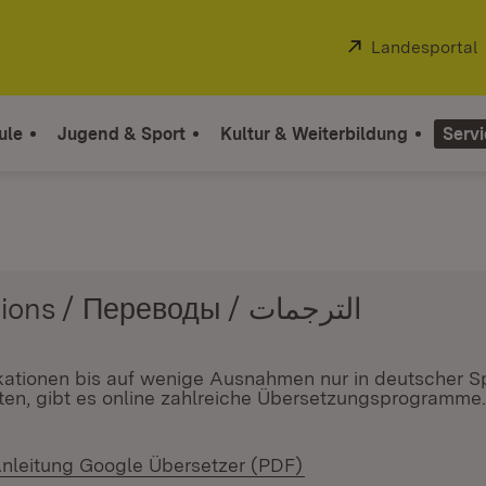
Extern:
Landesportal
ule
Jugend & Sport
Kultur & Weiterbildung
Servi
Übersetzungen / Translations / Переводы / الترجمات
ikationen bis auf wenige Ausnahmen nur in deutscher 
en, gibt es online zahlreiche Übersetzungsprogramme. 
 Fenster)
nleitung Google Übersetzer (PDF)
(Öffnet in neuem Fen