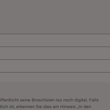
m Fenster)
fentlicht seine Broschüren nur noch digital. Falls
lich ist, erkennen Sie dies am Hinweis „In den