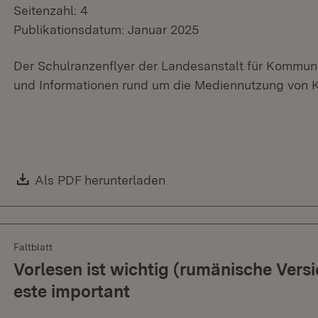
Seitenzahl: 4
Publikationsdatum: Januar 2025
Der Schulranzenflyer der Landesanstalt für Kommunik
und Informationen rund um die Mediennutzung von K
Download:
Als PDF herunterladen
(Öffnet in neuem Fenster)
Faltblatt
Vorlesen ist wichtig (rumänische Versio
este important