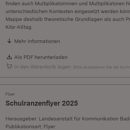
finden auch Multiplikatorinnen und Multiplikatoren hi
unterschiedlichen Kontexten eingesetzt werden könne
Mappe deshalb theoretische Grundlagen als auch Pr
Kita-Alltag.
Mehr Informationen
Download:
Als PDF herunterladen
(Öffnet in neuem Fenster)
In den Warenkorb legen
Bitte akzeptieren Sie die tec
Flyer
Schulranzenflyer 2025
Herausgeber: Landesanstalt für Kommunikation Ba
Publikationsart: Flyer