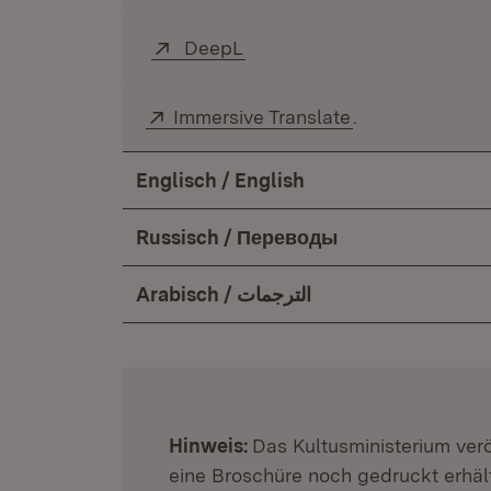
Extern:
DeepL
(Öffnet in neuem Fenster)
Extern:
Immersive Translate
(Öffnet in neue
.
Englisch / English
Russisch / Переводы
Arabisch / الترجمات
:
Hinweis:
Das Kultusministerium veröf
eine Broschüre noch gedruckt erhält