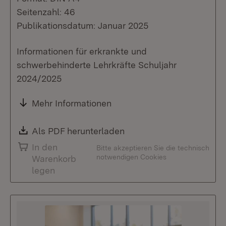
Seitenzahl: 46
Publikationsdatum: Januar 2025
Informationen für erkrankte und
schwerbehinderte Lehrkräfte Schuljahr
2024/2025
Mehr Informationen
Download:
Als PDF herunterladen
(Öffnet in neuem Fenste
In den
Bitte akzeptieren Sie die technisch
notwendigen Cookies
Warenkorb
legen