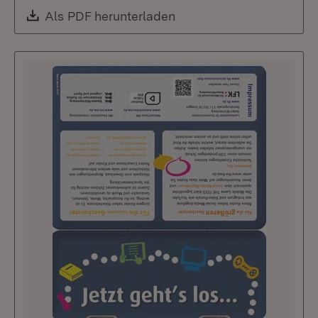
Download:
Als PDF herunterladen
(Öffnet in neuem Fenste