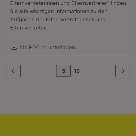
Elternvertreterinnen und Elternvertreter“ finden
Sie alle wichtigen Informationen zu den
Aufgaben der Elternvertreterinnen und
Elternvertreter.
Download:
Als PDF herunterladen
(Öffnet in neuem Fenste
Zur Seite
3
10
Zurück
Weiter