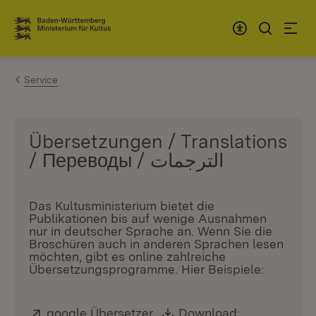
Zum Inhalt springen
Link zur Startseite
Service
Übersetzungen / Translations
/ Переводы / الترجمات
Das Kultusministerium bietet die
Publikationen bis auf wenige Ausnahmen
nur in deutscher Sprache an. Wenn Sie die
Broschüren auch in anderen Sprachen lesen
möchten, gibt es online zahlreiche
Übersetzungsprogramme. Hier Beispiele:
Extern:
google Übersetzer
(Öffnet in neuem Fenster)
,
Download:
Download: