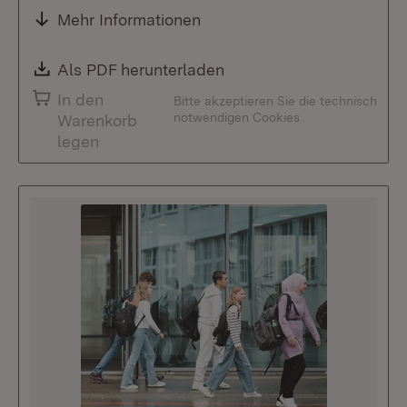
Mehr Informationen
Download:
Als PDF herunterladen
(Öffnet in neuem Fenste
In den
Bitte akzeptieren Sie die technisch
notwendigen Cookies
Warenkorb
legen