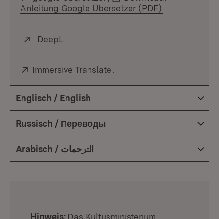
Anleitung Google Übersetzer (PDF)
(Öffnet in ne
Extern:
DeepL
(Öffnet in neuem Fenster)
Extern:
Immersive Translate
(Öffnet in neuem Fenster)
.
Englisch / English
Russisch / Переводы
Arabisch / الترجمات
:
Hinweis:
Das Kultusministerium