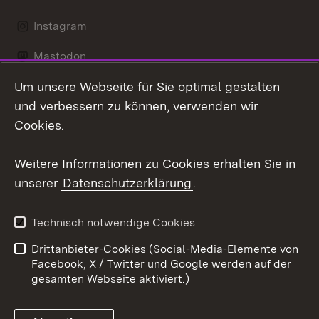
Instagram
Mastodon
Um unsere Webseite für Sie optimal gestalten
Messenger
und verbessern zu können, verwenden wir
Social Wall
Cookies.
Youtube
Weitere Informationen zu Cookies erhalten Sie in
unserer
Datenschutzerklärung
.
Zum 
Datenschutz
Barrierefreiheit
Technisch notwendige Cookies
Kontakt
Impressum
Drittanbieter-Cookies (Social-Media-Elemente von
Cookies
Facebook, X / Twitter und Google werden auf der
gesamten Webseite aktiviert.)