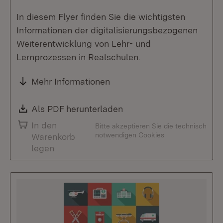
In diesem Flyer finden Sie die wichtigsten
Informationen der digitalisierungsbezogenen
Weiterentwicklung von Lehr- und
Lernprozessen in Realschulen.
Mehr Informationen
Download:
Als PDF herunterladen
(Öffnet in neuem Fenste
In den
Bitte akzeptieren Sie die technisch
notwendigen Cookies
Warenkorb
legen