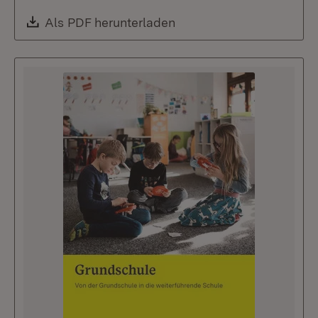
Download:
Als PDF herunterladen
(Öffnet in neuem Fenste