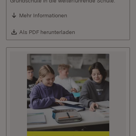
Grundschule in die weiterführende Schule.
Mehr Informationen
Download:
Als PDF herunterladen
(Öffnet in neuem Fenste