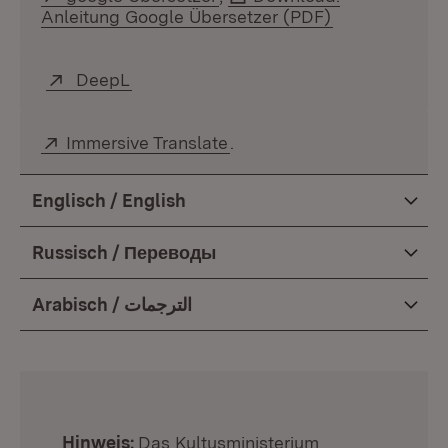
Anleitung Google Übersetzer (PDF)
(Öffnet in ne
Extern:
DeepL
(Öffnet in neuem Fenster)
Extern:
Immersive Translate
(Öffnet in neuem Fenster)
.
Englisch / English
Russisch / Переводы
Arabisch / الترجمات
:
Hinweis:
Das Kultusministerium