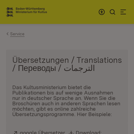
Zum Inhalt springen
Link zur Startseite
Service
Übersetzungen / Translations
/ Переводы / الترجمات
Das Kultusministerium bietet die
Publikationen bis auf wenige Ausnahmen
nur in deutscher Sprache an. Wenn Sie die
Broschüren auch in anderen Sprachen lesen
möchten, gibt es online zahlreiche
Übersetzungsprogramme. Hier Beispiele:
Extern:
google Übersetzer
(Öffnet in neuem Fenster)
,
Download:
Download: