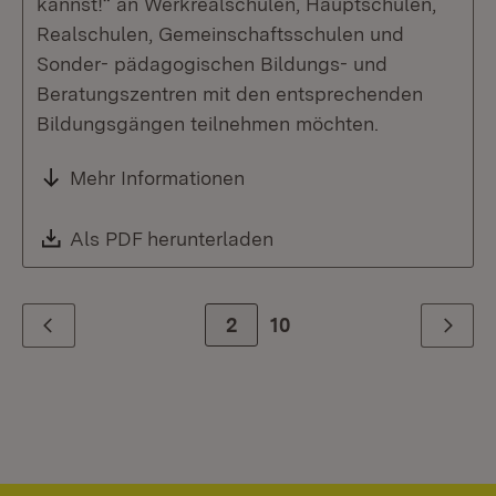
kannst!“ an Werkrealschulen, Hauptschulen,
Realschulen, Gemeinschaftsschulen und
Sonder- pädagogischen Bildungs- und
Beratungszentren mit den entsprechenden
Bildungsgängen teilnehmen möchten.
Mehr Informationen
Download:
Als PDF herunterladen
(Öffnet in neuem Fenste
Zur Seite
2
10
Zurück
Weiter