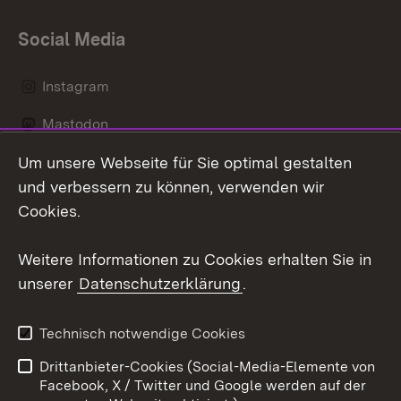
Social Media
Instagram
Mastodon
Um unsere Webseite für Sie optimal gestalten
Messenger
und verbessern zu können, verwenden wir
Social Wall
Cookies.
Youtube
Weitere Informationen zu Cookies erhalten Sie in
unserer
Datenschutzerklärung
.
Zum 
Datenschutz
Barrierefreiheit
Technisch notwendige Cookies
Kontakt
Impressum
Drittanbieter-Cookies (Social-Media-Elemente von
Cookies
Facebook, X / Twitter und Google werden auf der