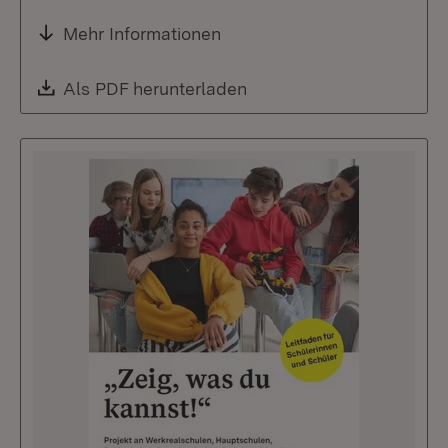
Mehr Informationen
Download:
Als PDF herunterladen
(Öffnet in neuem Fenste