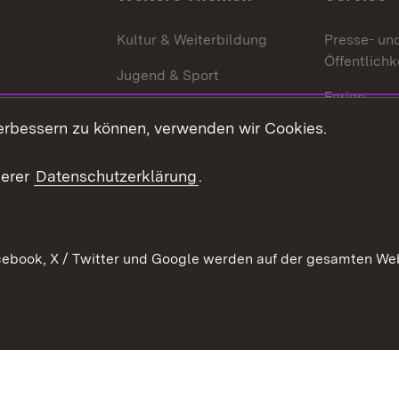
g
Kultur & Weiterbildung
Presse- un
Öffentlichk
Jugend & Sport
Ferien
erbessern zu können, verwenden wir Cookies.
Stellen
Publikatio
serer
Datenschutzerklärung
.
WATT
ebook, X / Twitter und Google werden auf der gesamten Webs
Datenschutz
Bar