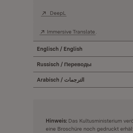
Extern:
DeepL
(Öffnet in neuem Fenster)
Extern:
Immersive Translate
(Öffnet in neue
.
Englisch / English
Russisch / Переводы
Arabisch / الترجمات
:
Hinweis:
Das Kultusministerium veröf
eine Broschüre noch gedruckt erhält