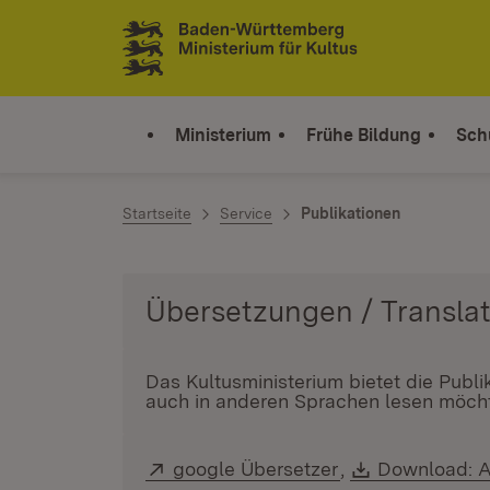
Zum Inhalt springen
Link zur Startseite
Ministerium
Frühe Bildung
Sch
Startseite
Service
Publikationen
Das Kultusministerium bietet die Publ
auch in anderen Sprachen lesen möcht
Extern:
google Übersetzer
(Öffnet in neuem
,
Download:
Download: A