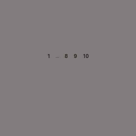
…
1
Zur Seite
8
Zur Seite
9
Zur Seite
10