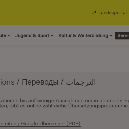
Extern:
Landesportal
ule
Jugend & Sport
Kultur & Weiterbildung
Servi
Übersetzungen / Translations / Переводы / الترجمات
ikationen bis auf wenige Ausnahmen nur in deutscher 
en, gibt es online zahlreiche Übersetzungsprogramme. 
 Fenster)
nleitung Google Übersetzer (PDF)
(Öffnet in neuem Fen