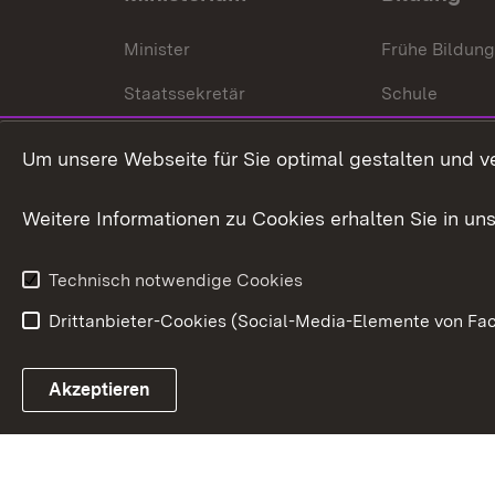
Minister
Frühe Bildun
Staatssekretär
Schule
Kultusministerium
Um unsere Webseite für Sie optimal gestalten und v
Kultusverwaltung
Weitere Informationen zu Cookies erhalten Sie in un
Anfahrt und Kontakt
Technisch notwendige Cookies
Drittanbieter-Cookies (Social-Media-Elemente von Fac
Link zum Landesportal
Akzeptieren