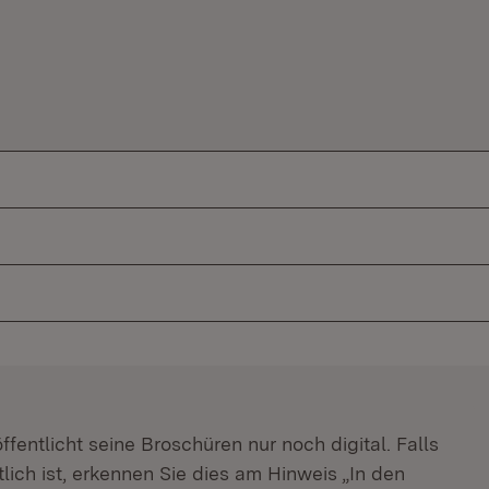
m Fenster)
fentlicht seine Broschüren nur noch digital. Falls
lich ist, erkennen Sie dies am Hinweis „In den