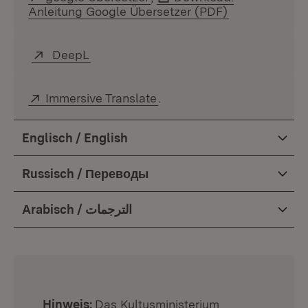
Anleitung Google Übersetzer (PDF)
(Öffnet in ne
Extern:
DeepL
(Öffnet in neuem Fenster)
Extern:
Immersive Translate
(Öffnet in neuem Fenster)
.
Englisch / English
Russisch / Переводы
Arabisch / الترجمات
:
Hinweis:
Das Kultusministerium