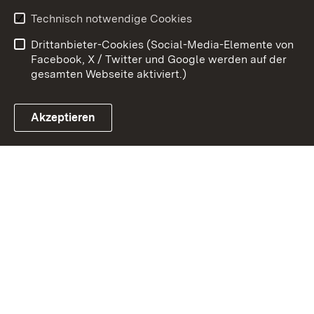
Datenschutz
Barrierefreiheit
Technisch notwendige Cookies
Kontakt
Impressum
Drittanbieter-Cookies (Social-Media-Elemente von
Cookies
Facebook, X / Twitter und Google werden auf der
gesamten Webseite aktiviert.)
Akzeptieren
Link zum Landesportal