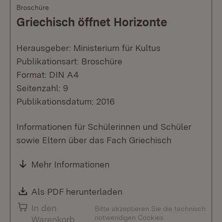
Broschüre
Griechisch öffnet Horizonte
Herausgeber: Ministerium für Kultus
Publikationsart: Broschüre
Format: DIN A4
Seitenzahl: 9
Publikationsdatum: 2016
Informationen für Schülerinnen und Schüler
sowie Eltern über das Fach Griechisch
Mehr Informationen
Download:
Als PDF herunterladen
(Öffnet in neuem Fenste
In den
Bitte akzeptieren Sie die technisch
notwendigen Cookies
Warenkorb