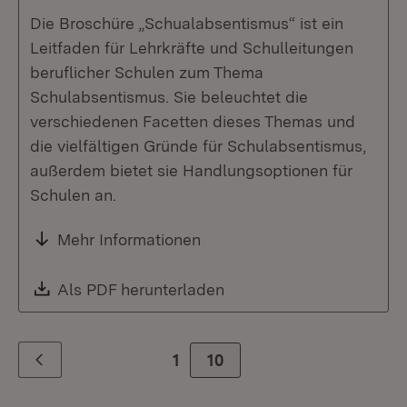
Die Broschüre „Schualabsentismus“ ist ein
Leitfaden für Lehrkräfte und Schulleitungen
beruflicher Schulen zum Thema
Schulabsentismus. Sie beleuchtet die
verschiedenen Facetten dieses Themas und
die vielfältigen Gründe für Schulabsentismus,
außerdem bietet sie Handlungsoptionen für
Schulen an.
Mehr Informationen
Download:
Als PDF herunterladen
(Öffnet in neuem Fenste
1
Zur Seite
10
Zurück