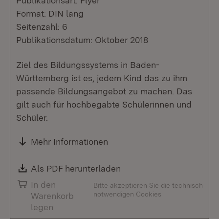
Publikationsart: Flyer
Format: DIN lang
Seitenzahl: 6
Publikationsdatum: Oktober 2018
Ziel des Bildungssystems in Baden-
Württemberg ist es, jedem Kind das zu ihm
passende Bildungsangebot zu machen. Das
gilt auch für hochbegabte Schülerinnen und
Schüler.
Mehr Informationen
Download:
Als PDF herunterladen
(Öffnet in neuem Fenste
In den
Bitte akzeptieren Sie die technisch
notwendigen Cookies
Warenkorb
legen