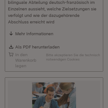
bilinguale Abteilung deutsch-französisch im
Einzelnen aussieht, welche Zielsetzungen sie
verfolgt und wie der dazugehörende
Abschluss erreicht wird
Mehr Informationen
Download:
Als PDF herunterladen
(Öffnet in neuem Fenste
In den
Bitte akzeptieren Sie die technisch
notwendigen Cookies
Warenkorb
legen