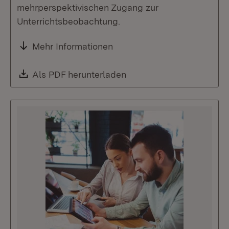
mehrperspektivischen Zugang zur
Unterrichtsbeobachtung.
Mehr Informationen
Download:
Als PDF herunterladen
(Öffnet in neuem Fenste