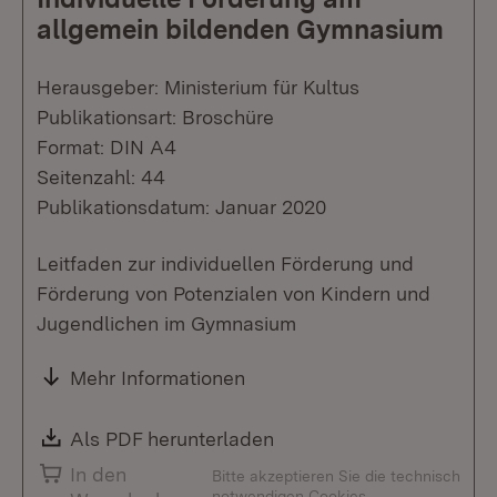
allgemein bildenden Gymnasium
Herausgeber: Ministerium für Kultus
Publikationsart: Broschüre
Format: DIN A4
Seitenzahl: 44
Publikationsdatum: Januar 2020
Leitfaden zur individuellen Förderung und
Förderung von Potenzialen von Kindern und
Jugendlichen im Gymnasium
Mehr Informationen
Download:
Als PDF herunterladen
(Öffnet in neuem Fenste
In den
Bitte akzeptieren Sie die technisch
notwendigen Cookies