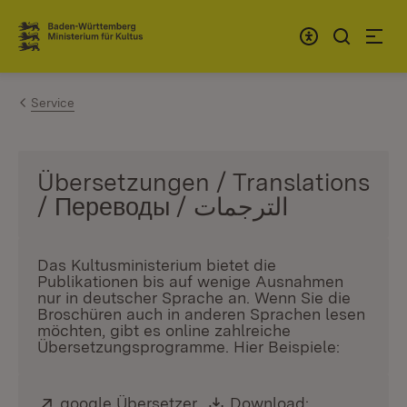
Zum Inhalt springen
Link zur Startseite
Service
Übersetzungen / Translations
/ Переводы / الترجمات
Das Kultusministerium bietet die
Publikationen bis auf wenige Ausnahmen
nur in deutscher Sprache an. Wenn Sie die
Broschüren auch in anderen Sprachen lesen
möchten, gibt es online zahlreiche
Übersetzungsprogramme. Hier Beispiele:
Extern:
google Übersetzer
(Öffnet in neuem Fenster)
,
Download:
Download: