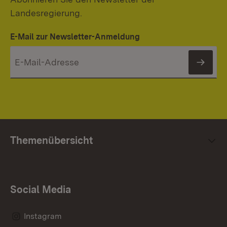
Landesregierung.
E-Mail zur Newsletter-Anmeldung
News
Themenübersicht
Social Media
Instagram