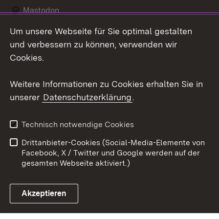
Mastodon
Um unsere Webseite für Sie optimal gestalten
Messenger
und verbessern zu können, verwenden wir
Social Wall
Cookies.
Youtube
Weitere Informationen zu Cookies erhalten Sie in
unserer
Datenschutzerklärung
.
Zum 
Datenschutz
Barrierefreiheit
Technisch notwendige Cookies
Kontakt
Impressum
Drittanbieter-Cookies (Social-Media-Elemente von
Cookies
Facebook, X / Twitter und Google werden auf der
gesamten Webseite aktiviert.)
Akzeptieren
Link zum Landesportal