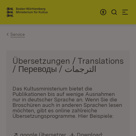
Zum Inhalt springen
Link zur Startseite
Service
Übersetzungen / Translations
/ Переводы / الترجمات
Das Kultusministerium bietet die
Publikationen bis auf wenige Ausnahmen
nur in deutscher Sprache an. Wenn Sie die
Broschüren auch in anderen Sprachen lesen
möchten, gibt es online zahlreiche
Übersetzungsprogramme. Hier Beispiele:
Extern:
google Übersetzer
(Öffnet in neuem Fenster)
,
Download:
Download: