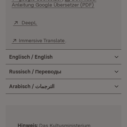
Anleitung Google Übersetzer (PDF)
(Öffnet in ne
Extern:
DeepL
(Öffnet in neuem Fenster)
Extern:
Immersive Translate
(Öffnet in neuem Fenster)
.
Englisch / English
Russisch / Переводы
Arabisch / الترجمات
:
Hinweis:
Das Kultusministerium