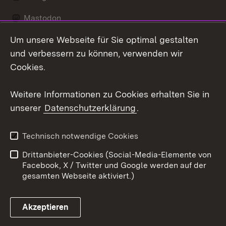
Mastodon
Um unsere Webseite für Sie optimal gestalten
Messenger
und verbessern zu können, verwenden wir
Social Wall
Cookies.
Youtube
Weitere Informationen zu Cookies erhalten Sie in
unserer
Datenschutzerklärung
.
Zum 
Datenschutz
Barrierefreiheit
Technisch notwendige Cookies
Kontakt
Impressum
Drittanbieter-Cookies (Social-Media-Elemente von
Cookies
Facebook, X / Twitter und Google werden auf der
gesamten Webseite aktiviert.)
Akzeptieren
Link zum Landesportal