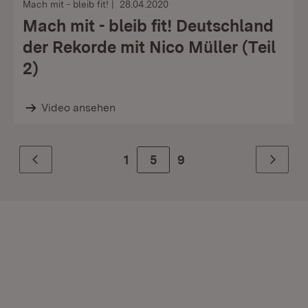
Mach mit - bleib fit!
28.04.2020
Mach mit - bleib fit! Deutschland
der Rekorde mit Nico Müller (Teil
2)
Video ansehen
1
Zur Seite
5
9
Zurück
Weiter