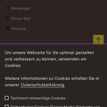
Messenger
Social Wall
Youtube
Zum 
Datenschutz
Barrierefreiheit
Um unsere Webseite für Sie optimal gestalten
Kontakt
Impressum
und verbessern zu können, verwenden wir
Cookies
Cookies.
Weitere Informationen zu Cookies erhalten Sie in
unserer
Datenschutzerklärung
.
Link zum Landesportal
Technisch notwendige Cookies
Drittanbieter-Cookies (Social-Media-Elemente von