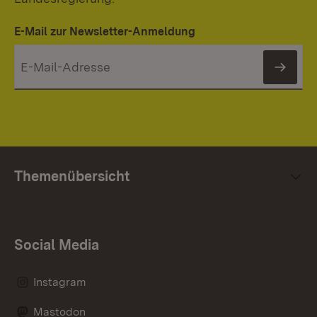
E-Mail zur Newsletter-Anmeldung
News
Themenübersicht
Social Media
Instagram
Mastodon