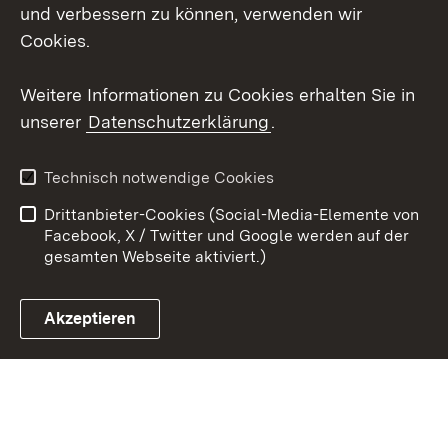
und verbessern zu können, verwenden wir
Social Wall
Cookies.
Youtube
Weitere Informationen zu Cookies erhalten Sie in
unserer
Datenschutzerklärung
.
Zum 
Datenschutz
Barrierefreiheit
Technisch notwendige Cookies
Kontakt
Impressum
Drittanbieter-Cookies (Social-Media-Elemente von
Cookies
Facebook, X / Twitter und Google werden auf der
gesamten Webseite aktiviert.)
Akzeptieren
Link zum Landesportal