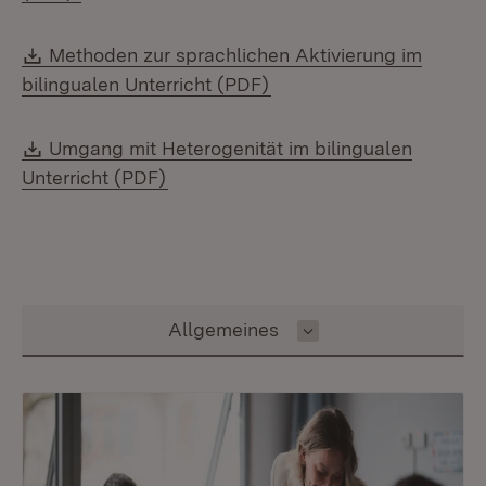
Download:
Methoden zur sprachlichen Aktivierung im
(Öffnet in neuem Fenste
bilingualen Unterricht (PDF)
Download:
Umgang mit Heterogenität im bilingualen
(Öffnet in neuem Fenster)
Unterricht (PDF)
Inhalt auswählen
Allgemeines