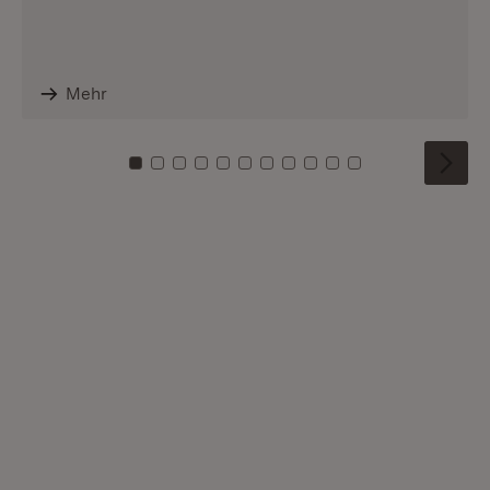
Mehr
Zu Kachel: 0
Zu Kachel: 1
Zu Kachel: 2
Zu Kachel: 3
Zu Kachel: 4
Zu Kachel: 5
Zu Kachel: 6
Zu Kachel: 7
Zu Kachel: 8
Zu Kachel: 9
Zu Kachel: 10