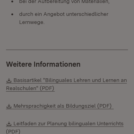
bei der Aufbereitung von Materialien,
durch ein Angebot unterschiedlicher
Lernwege.
Weitere Informationen
Download:
Basisartikel "Bilinguales Lehren und Lernen an
(Öffnet in neuem Fenster)
Realschulen" (PDF)
Download:
(Öffnet 
Mehrsprachigkeit als Bildungsziel (PDF)
Download:
Leitfaden zur Planung bilingualen Unterrichts
(Öffnet in neuem Fenster)
(PDF)