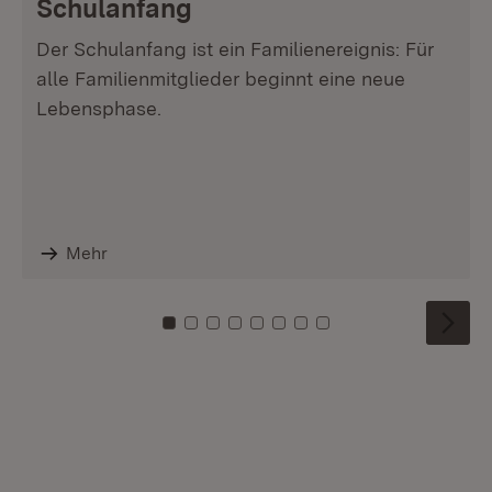
Schulanfang
Der Schulanfang ist ein Familienereignis: Für
alle Familienmitglieder beginnt eine neue
Lebensphase.
Mehr
Zu Kachel: 0
Zu Kachel: 1
Zu Kachel: 2
Zu Kachel: 3
Zu Kachel: 4
Zu Kachel: 5
Zu Kachel: 6
Zu Kachel: 7