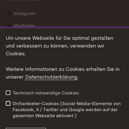
Instagram
Mastodon
Um unsere Webseite für Sie optimal gestalten
Messenger
und verbessern zu können, verwenden wir
Social Wall
Cookies.
Youtube
Weitere Informationen zu Cookies erhalten Sie in
unserer
Datenschutzerklärung
.
Zum 
Datenschutz
Barrierefreiheit
Technisch notwendige Cookies
Kontakt
Impressum
Drittanbieter-Cookies (Social-Media-Elemente von
Cookies
Facebook, X / Twitter und Google werden auf der
gesamten Webseite aktiviert.)