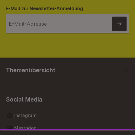
E-Mail zur Newsletter-Anmeldung
News
Themenübersicht
Social Media
Instagram
Mastodon