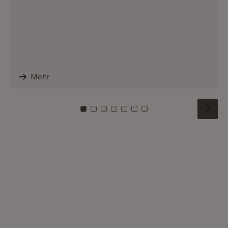
Mehr
Zu Kachel: 0
Zu Kachel: 1
Zu Kachel: 2
Zu Kachel: 3
Zu Kachel: 4
Zu Kachel: 5
Zu Kachel: 6