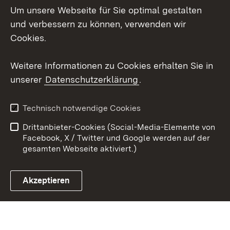
Um unsere Webseite für Sie optimal gestalten
Messenger
und verbessern zu können, verwenden wir
Social Wall
Cookies.
Youtube
Weitere Informationen zu Cookies erhalten Sie in
unserer
Datenschutzerklärung
.
Zum 
Datenschutz
Barrierefreiheit
Technisch notwendige Cookies
Kontakt
Impressum
Drittanbieter-Cookies (Social-Media-Elemente von
Cookies
Facebook, X / Twitter und Google werden auf der
gesamten Webseite aktiviert.)
Akzeptieren
Link zum Landesportal