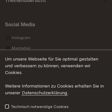
Themenübersicht
Social Media
Instagram
Mastodon
Um unsere Webseite für Sie optimal gestalten
Messenger
und verbessern zu können, verwenden wir
Social Wall
Cookies.
Youtube
Weitere Informationen zu Cookies erhalten Sie in
unserer
Datenschutzerklärung
.
Zum 
Datenschutz
Barrierefreiheit
Technisch notwendige Cookies
Kontakt
Impressum