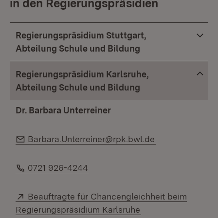
in den Regierungspräsidien
Regierungspräsidium Stuttgart,
Abteilung Schule und Bildung
Regierungspräsidium Karlsruhe,
Abteilung Schule und Bildung
Dr. Barbara Unterreiner
E-Mail:
Barbara.Unterreiner@rpk.bwl.de
Telefon:
0721 926-4244
Extern:
Beauftragte für Chancengleichheit beim
(Öffnet in neuem Fe
Regierungspräsidium Karlsruhe