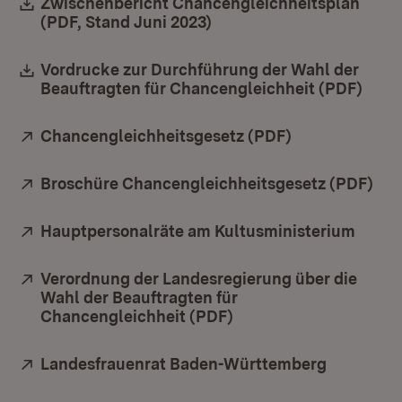
Download:
Zwischenbericht Chancengleichheitsplan
(PDF, Stand Juni 2023)
(Öffnet in neuem Fenster
Download:
Vordrucke zur Durchführung der Wahl der
Beauftragten für Chancengleichheit (PDF)
(Öffn
Extern:
Chancengleichheitsgesetz (PDF)
(Öffnet in neu
Extern:
Broschüre Chancengleichheitsgesetz (PDF)
(Öf
Extern:
Hauptpersonalräte am Kultusministerium
(Öffn
Extern:
Verordnung der Landesregierung über die
Wahl der Beauftragten für
Chancengleichheit (PDF)
(Öffnet in neuem Fens
Extern:
Landesfrauenrat Baden-Württemberg
(Öffnet i