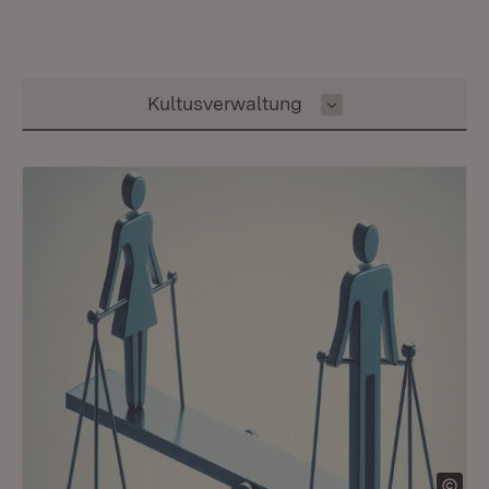
Inhalt auswählen
Kultusverwaltung