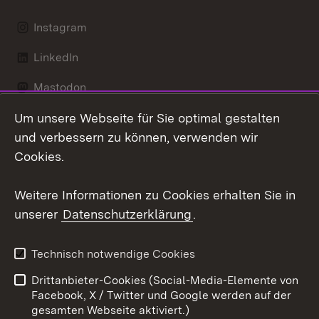
Instagram
LinkedIn
Mastodon
Um unsere Webseite für Sie optimal gestalten
Messenger
und verbessern zu können, verwenden wir
Social Wall
Cookies.
Youtube
Weitere Informationen zu Cookies erhalten Sie in
unserer
Datenschutzerklärung
.
Zum 
Datenschutz
Barrierefreiheit
Technisch notwendige Cookies
Kontakt
Impressum
Drittanbieter-Cookies (Social-Media-Elemente von
Cookies
Facebook, X / Twitter und Google werden auf der
gesamten Webseite aktiviert.)